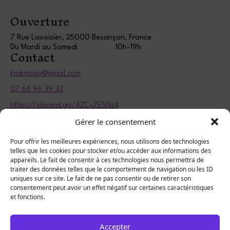
Ouverture
7 Rue Lavoisier, 25000 Besançon, France
Du Mardi au Samedi
10h-19h
Contact
kraknplay@gmail.com
07 66 96 39 33
https://discord.gg/AZCy7E5Nz4
Informations légales
Gérer le consentement
Politique de confidentialité
Pour offrir les meilleures expériences, nous utilisons des technologies
telles que les cookies pour stocker et/ou accéder aux informations des
Mentions légales
appareils. Le fait de consentir à ces technologies nous permettra de
traiter des données telles que le comportement de navigation ou les ID
uniques sur ce site. Le fait de ne pas consentir ou de retirer son
consentement peut avoir un effet négatif sur certaines caractéristiques
et fonctions.
Accepter