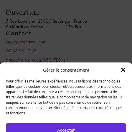
Ouverture
7 Rue Lavoisier, 25000 Besançon, France
Du Mardi au Samedi
10h-19h
Contact
kraknplay@gmail.com
07 66 96 39 33
https://discord.gg/AZCy7E5Nz4
Informations légales
Gérer le consentement
Politique de confidentialité
Pour offrir les meilleures expériences, nous utilisons des technologies
telles que les cookies pour stocker et/ou accéder aux informations des
Mentions légales
appareils. Le fait de consentir à ces technologies nous permettra de
traiter des données telles que le comportement de navigation ou les ID
uniques sur ce site. Le fait de ne pas consentir ou de retirer son
consentement peut avoir un effet négatif sur certaines caractéristiques
et fonctions.
Accepter