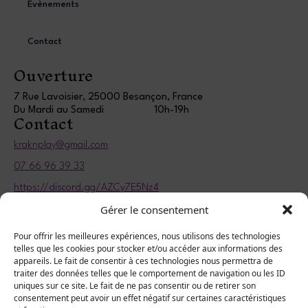
Évènements
Contact
Ouverture
7 Rue Lavoisier, 25000 Besançon, France
Du Mardi au Samedi
10h-19h
Contact
kraknplay@gmail.com
07 66 96 39 33
https://discord.gg/AZCy7E5Nz4
Informations légales
Gérer le consentement
Politique de confidentialité
Pour offrir les meilleures expériences, nous utilisons des technologies
telles que les cookies pour stocker et/ou accéder aux informations des
Mentions légales
appareils. Le fait de consentir à ces technologies nous permettra de
traiter des données telles que le comportement de navigation ou les ID
uniques sur ce site. Le fait de ne pas consentir ou de retirer son
consentement peut avoir un effet négatif sur certaines caractéristiques