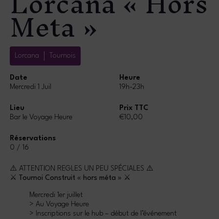
Lorcana « Hors
Meta »
Lorcana
Tournois
Date
Heure
Mercredi 1 Juil
19h-23h
Lieu
Prix TTC
Bar le Voyage Heure
€10,00
Réservations
0 / 16
⚠️ ATTENTION REGLES UN PEU SPÉCIALES ⚠️
⚔️ Tournoi Construit « hors méta » ⚔️
Mercredi 1er juillet
> Au Voyage Heure
> Inscriptions sur le hub – début de l’événement